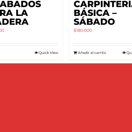
ABADOS
CARPINTER
RA LA
BÁSICA –
ADERA
SÁBADO
00
$
180.000
Quick View
Añadir al carrito
Qu