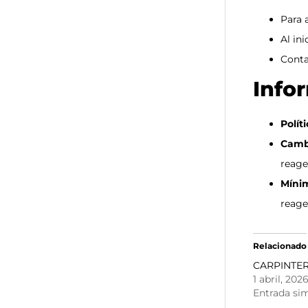
Para 
Al in
Conta
Info
Polít
Cambi
reage
Míni
reage
Relacionado
CARPINTER
1 abril, 202
Entrada sim