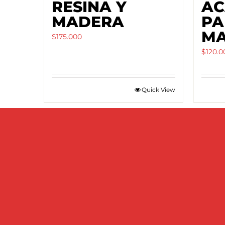
RESINA Y
AC
MADERA
PA
M
$
175.000
$
120.0
Quick View