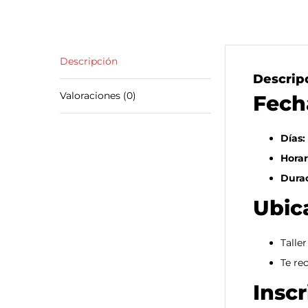
Descripción
Descrip
Valoraciones (0)
Fech
Días:
Horar
Durac
Ubic
Talle
Te re
Inscr