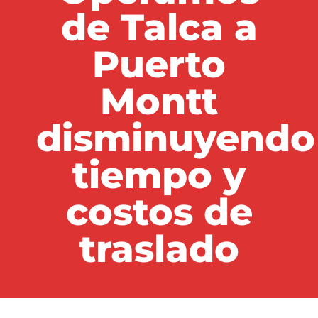
el ingreso a
de Talca a
según tus
con
tu
requerimiento
satisfacción
distintos
Puerto
tienda
materiales y
Montt
Your Content Goes Here
disminuyendo
tecnologías
tiempo y
costos de
traslado