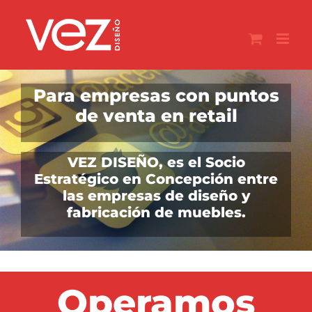
Saltar
al
contenido
Para empresas con puntos
de venta en retail
VEZ DISEÑO, es el Socio
Estratégico en Concepción entre
las empresas de diseño y
fabricación de muebles.
Gestionamos
Garantizamos
Fabricamos
Diseñamos
Operamos